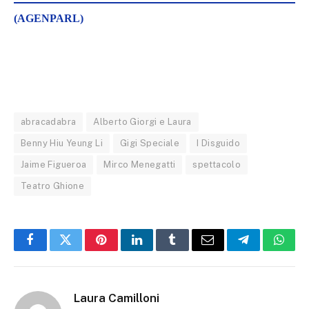
(AGENPARL)
abracadabra
Alberto Giorgi e Laura
Benny Hiu Yeung Li
Gigi Speciale
I Disguido
Jaime Figueroa
Mirco Menegatti
spettacolo
Teatro Ghione
Facebook
Twitter
Pinterest
LinkedIn
Tumblr
Email
Telegram
What
Laura Camilloni