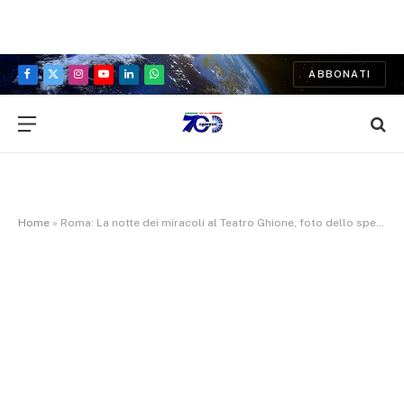
ABBONATI
Facebook
X
Instagram
YouTube
LinkedIn
WhatsApp
(Twitter)
Home
»
Roma: La notte dei miracoli al Teatro Ghione, foto dello spettacolo Abracadabra