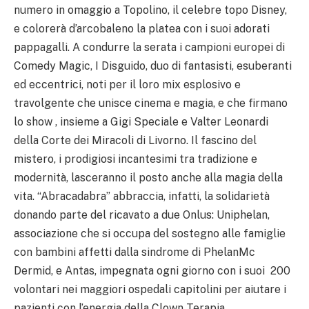
numero in omaggio a Topolino, il celebre topo Disney,
e colorerà d’arcobaleno la platea con i suoi adorati
pappagalli. A condurre la serata i campioni europei di
Comedy Magic, I Disguido, duo di fantasisti, esuberanti
ed eccentrici, noti per il loro mix esplosivo e
travolgente che unisce cinema e magia, e che firmano
lo show , insieme a Gigi Speciale e Valter Leonardi
della Corte dei Miracoli di Livorno. Il fascino del
mistero, i prodigiosi incantesimi tra tradizione e
modernità, lasceranno il posto anche alla magia della
vita. “Abracadabra” abbraccia, infatti, la solidarietà
donando parte del ricavato a due Onlus: Uniphelan,
associazione che si occupa del sostegno alle famiglie
con bambini affetti dalla sindrome di PhelanMc
Dermid, e Antas, impegnata ogni giorno con i suoi 200
volontari nei maggiori ospedali capitolini per aiutare i
pazienti con l’energia della Clown Terapia.