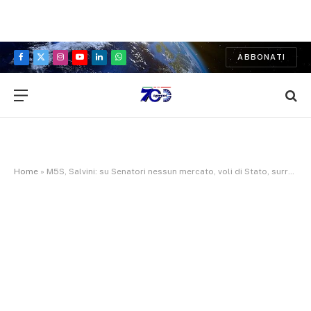
ABBONATI
Facebook
X
Instagram
YouTube
LinkedIn
WhatsApp
(Twitter)
Home
»
M5S, Salvini: su Senatori nessun mercato, voli di Stato, surreale quello che mi si contesta