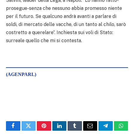
Salvini, leader della Lega, a Napoli. “Lo hanno fatto-
prosegue-senza che nessuno abbia promesso niente
per il futuro. Se qualcuno andrà avanti a parlare di
soldi, di mercato delle vacche, di un tanto al chilo, sarò
costretto a querelare”. Inchiesta sui voli di Stato:
surreale quello che mi si contesta.
(AGENPARL)
Facebook
Twitter
Pinterest
LinkedIn
Tumblr
Email
Telegram
What