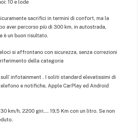
i: 10 e lode
curamente sacrifici in termini di confort, ma la
po aver percorso più di 300 km, in autostrada,
 è un buon risultato.
veloci si affrontano con sicurezza, senza correzioni
 riferimento della categoria
ull’ infotainment . I soliti standard elevatissimi di
 telefono e notifiche, Apple CarPlay ed Android
130 km/h, 2200 giri…. 19,5 Km con un litro. Se non
eduto.