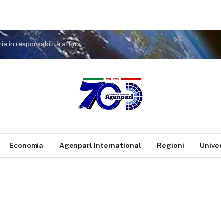
Strage Marcinelle. Testa (FDI): trasformare memoria in responsabilità affinché tragedia simile non accada più
Economia
Agenparl International
Regioni
Unive