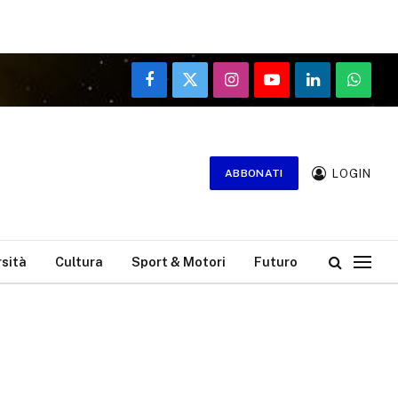
Facebook
X
Instagram
YouTube
LinkedIn
WhatsA
(Twitter)
LOGIN
ABBONATI
rsità
Cultura
Sport & Motori
Futuro