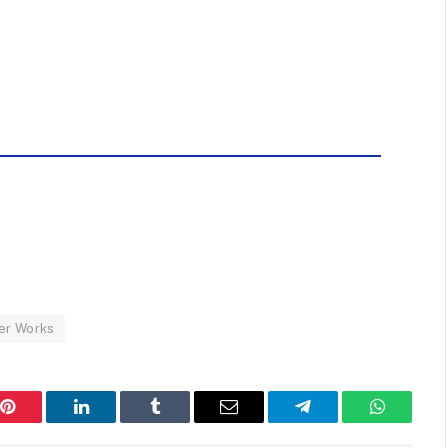
er Works
Pinterest
LinkedIn
Tumblr
Email
Telegram
WhatsAp