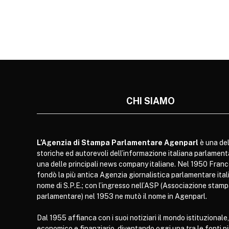
CHI SIAMO
L’Agenzia di Stampa Parlamentare Agenparl
è una del
storiche ed autorevoli dell’informazione italiana parlament
una delle principali news company italiane. Nel 1950 Franc
fondò la più antica Agenzia giornalistica parlamentare itali
nome di S.P.E.; con l’ingresso nell’ASP (Associazione stam
parlamentare) nel 1953 ne mutò il nome in Agenparl.
Dal 1955 affianca con i suoi notiziari il mondo istituzionale,
economico e finanziario, diventando oggi una tra le fonti p