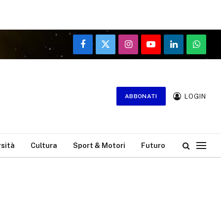
Facebook
X
Instagram
YouTube
LinkedIn
WhatsA
(Twitter)
LOGIN
ABBONATI
rsità
Cultura
Sport & Motori
Futuro