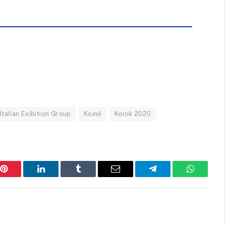
Italian Exibition Group
Koiné
Koinè 2020
Pinterest
LinkedIn
Tumblr
Email
Telegram
WhatsAp