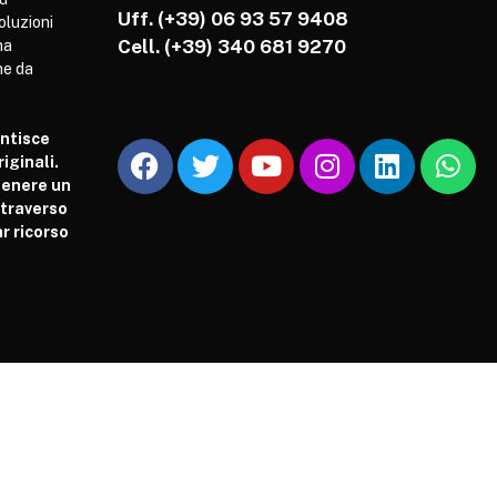
Uff. (+39) 06 93 57 9408
soluzioni
Cell.
(+39) 340 681 9270
ha
he da
antisce
iginali.
tenere un
attraverso
r ricorso