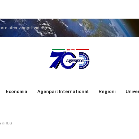
Covid. FdI a Conte: non tiri in ballo Meloni per distrarre attenzione. Evidenti sue responsabilità nella gestione pandemia
Economia
Agenparl International
Regioni
Unive
 di IEG