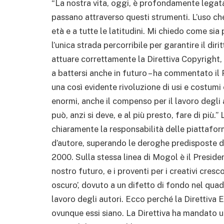
“La nostra vita, oggi, è profondamente legata 
passano attraverso questi strumenti. L’uso c
età e a tutte le latitudini. Mi chiedo come sia
l’unica strada percorribile per garantire il di
attuare correttamente la Direttiva Copyright,
a battersi anche in futuro – ha commentato il
una così evidente rivoluzione di usi e costumi 
enormi, anche il compenso per il lavoro degli
può, anzi si deve, e al più presto, fare di più.”
chiaramente la responsabilità delle piattaforme
d’autore, superando le deroghe predisposte d
2000. Sulla stessa linea di Mogol è il Presiden
nostro futuro, e i proventi per i creativi cresco
oscuro’, dovuto a un difetto di fondo nel quadr
lavoro degli autori. Ecco perché la Direttiva E
ovunque essi siano. La Direttiva ha mandato u