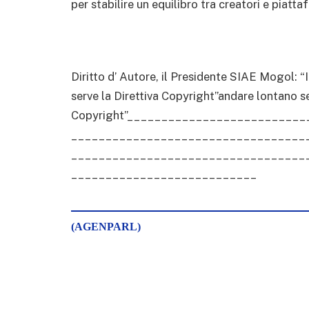
per stabilire un equilibro tra creatori e piatta
Diritto d’ Autore, il Presidente SIAE Mogol: “
serve la Direttiva Copyright”andare lontano se
Copyright”_________________________
__________________________________
__________________________________
___________________________
(AGENPARL)