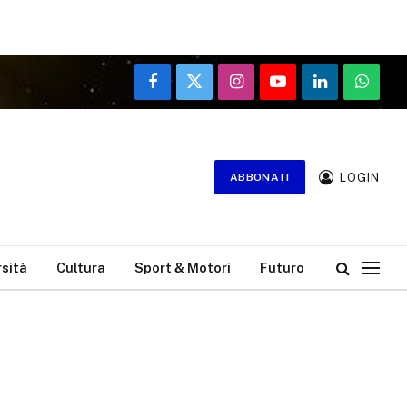
Facebook
X
Instagram
YouTube
LinkedIn
WhatsA
(Twitter)
LOGIN
ABBONATI
rsità
Cultura
Sport & Motori
Futuro