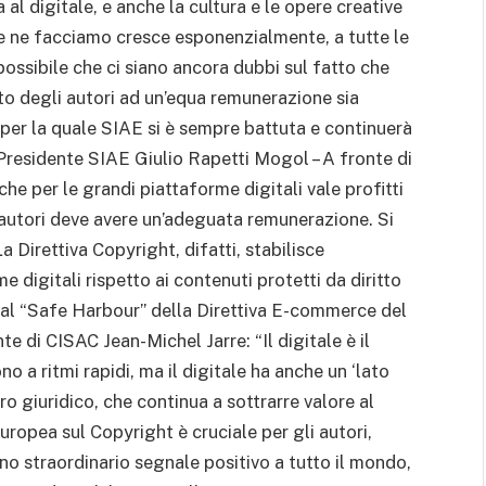
al digitale, e anche la cultura e le opere creative
he ne facciamo cresce esponenzialmente, a tutte le
 possibile che ci siano ancora dubbi sul fatto che
ritto degli autori ad un’equa remunerazione sia
 per la quale SIAE si è sempre battuta e continuerà
 Presidente SIAE Giulio Rapetti Mogol – A fronte di
che per le grandi piattaforme digitali vale profitti
 autori deve avere un’adeguata remunerazione. Si
 La Direttiva Copyright, difatti, stabilisce
 digitali rispetto ai contenuti protetti da diritto
al “Safe Harbour” della Direttiva E-commerce del
te di CISAC Jean-Michel Jarre: “Il digitale è il
no a ritmi rapidi, ma il digitale ha anche un ‘lato
o giuridico, che continua a sottrarre valore al
uropea sul Copyright è cruciale per gli autori,
no straordinario segnale positivo a tutto il mondo,