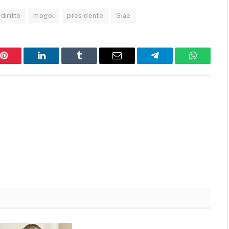
diritto
mogol
presidente
Siae
Pinterest
LinkedIn
Tumblr
Email
Telegram
WhatsAp