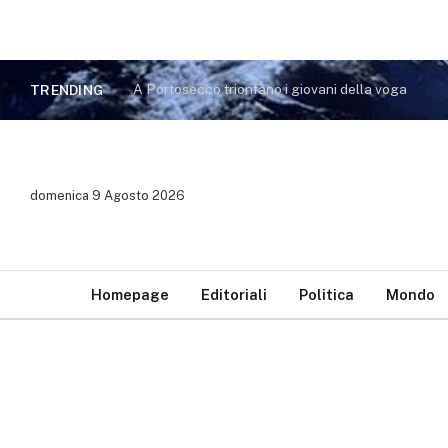
A Portosecco trionfano i giovani della voga
TRENDING
domenica 9 Agosto 2026
Homepage
Editoriali
Politica
Mondo