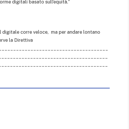
forme digitali basato sull’equità.”
Il digitale corre veloce, ma per andare lontano
rve la Direttiva
_______________________________________
______________________________________
______________________________________