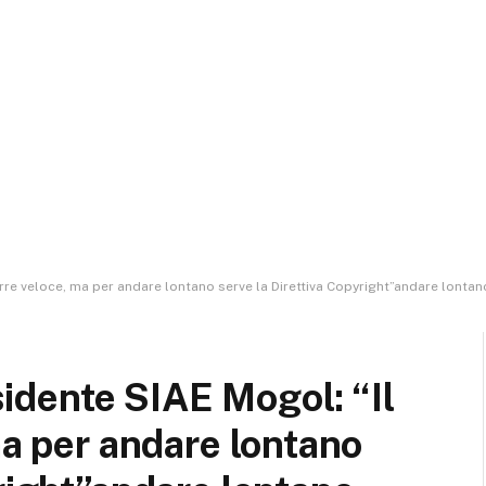
 corre veloce, ma per andare lontano serve la Direttiva Copyright”andare lontan
esidente SIAE Mogol: “Il
ma per andare lontano