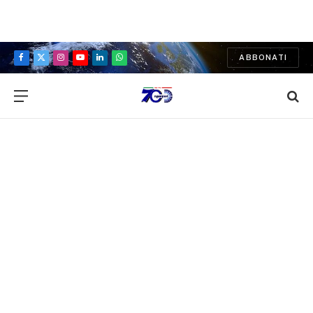
ABBONATI
Facebook
X
Instagram
YouTube
LinkedIn
WhatsApp
(Twitter)