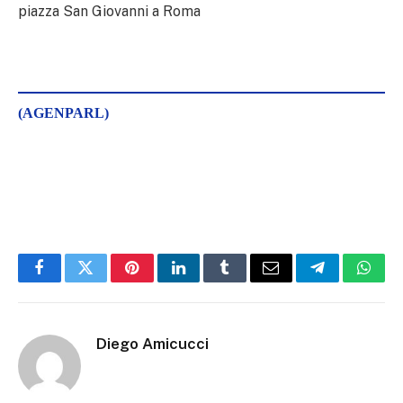
piazza San Giovanni a Roma
(AGENPARL)
Facebook
Twitter
Pinterest
LinkedIn
Tumblr
Email
Telegram
What
Diego Amicucci