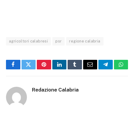
agricoltori calabresi
psr
regione calabria
Facebook
Twitter
Pinterest
LinkedIn
Tumblr
Email
Telegram
What
Redazione Calabria