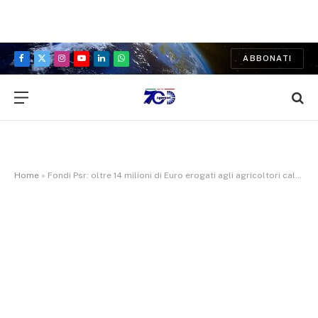
ABBONATI
Facebook
X
Instagram
YouTube
LinkedIn
WhatsApp
(Twitter)
Home
»
Fondi Psr: oltre 14 milioni di Euro erogati agli agricoltori calabresi