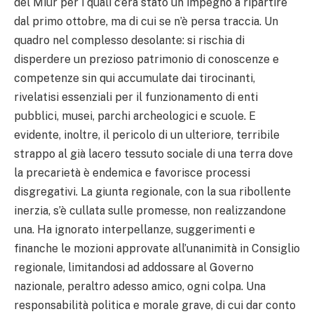
del Miur per i quali c’era stato un impegno a ripartire
dal primo ottobre, ma di cui se n’è persa traccia. Un
quadro nel complesso desolante: si rischia di
disperdere un prezioso patrimonio di conoscenze e
competenze sin qui accumulate dai tirocinanti,
rivelatisi essenziali per il funzionamento di enti
pubblici, musei, parchi archeologici e scuole. E
evidente, inoltre, il pericolo di un ulteriore, terribile
strappo al già lacero tessuto sociale di una terra dove
la precarietà è endemica e favorisce processi
disgregativi. La giunta regionale, con la sua ribollente
inerzia, s’è cullata sulle promesse, non realizzandone
una. Ha ignorato interpellanze, suggerimenti e
finanche le mozioni approvate all’unanimità in Consiglio
regionale, limitandosi ad addossare al Governo
nazionale, peraltro adesso amico, ogni colpa. Una
responsabilità politica e morale grave, di cui dar conto