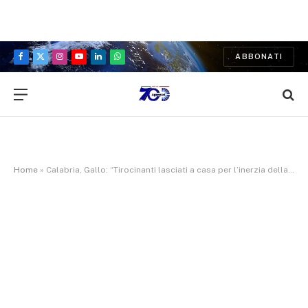
ABBONATI
Facebook
X
Instagram
YouTube
LinkedIn
WhatsApp
(Twitter)
Home
»
Calabria, Gallo: “Tirocinanti lasciati a casa per l’inerzia della giunta”