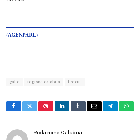
(AGENPARL)
gallo
regione calabria
tirocini
Facebook
Twitter
Pinterest
LinkedIn
Tumblr
Email
Telegram
What
Redazione Calabria