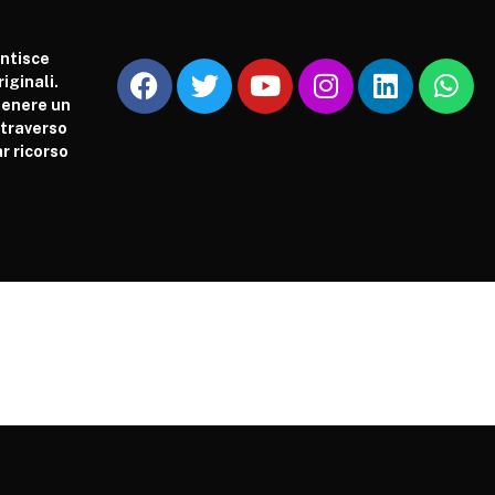
antisce
iginali.
tenere un
attraverso
r ricorso