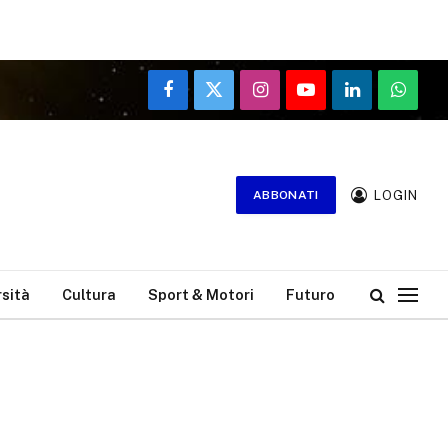
Facebook
X
Instagram
YouTube
LinkedIn
WhatsA
(Twitter)
LOGIN
ABBONATI
rsità
Cultura
Sport & Motori
Futuro