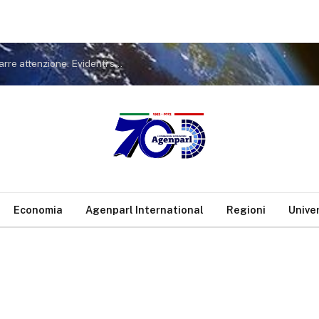
Covid. FdI a Conte: non tiri in ballo Meloni per distrarre attenzione. Evidenti sue responsabilità nella gestione pandemia
Economia
Agenparl International
Regioni
Unive