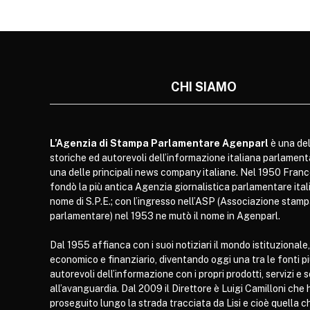
CHI SIAMO
L’Agenzia di Stampa Parlamentare Agenparl
è una del
storiche ed autorevoli dell’informazione italiana parlament
una delle principali news company italiane. Nel 1950 Franc
fondò la più antica Agenzia giornalistica parlamentare itali
nome di S.P.E.; con l’ingresso nell’ASP (Associazione stam
parlamentare) nel 1953 ne mutò il nome in Agenparl.
Dal 1955 affianca con i suoi notiziari il mondo istituzionale,
economico e finanziario, diventando oggi una tra le fonti p
autorevoli dell’informazione con i propri prodotti, servizi e 
all’avanguardia. Dal 2009 il Direttore è Luigi Camilloni che 
proseguito lungo la strada tracciata da Lisi e cioè quella c