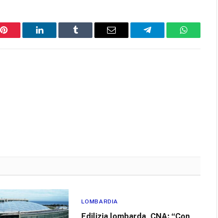
Pinterest
LinkedIn
Tumblr
Email
Telegram
WhatsAp
LOMBARDIA
Edilizia lombarda, CNA: “Con