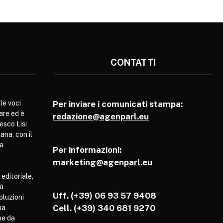
CONTATTI
le voci
Per inviare i comunicati stampa:
are ed è
redazione@agenparl.eu
esco Lisi
ana, con il
pa
Per informazioni:
marketing@agenparl.eu
 editoriale,
iù
Uff. (+39) 06 93 57 9408
soluzioni
Cell.
(+39) 340 681 9270
ha
he da