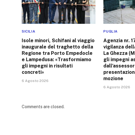
SICILIA
PUGLIA
Isole minori, Schifani al viaggio
Agenzia nr. 1
inaugurale del traghetto della
vigilanza del
Regione tra Porto Empedocle
La Ghezza (M
e Lampedusa: «Trasformiamo
gli impegni a
gli impegni in risultati
dall’assessor
concreti»
presentazion
mozione
6 Agosto 2026
6 Agosto 2026
Comments are closed.