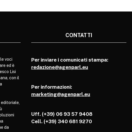
CONTATTI
le voci
Per inviare i comunicati stampa:
are ed è
redazione@agenparl.eu
esco Lisi
ana, con il
pa
Per informazioni:
marketing@agenparl.eu
 editoriale,
iù
Uff. (+39) 06 93 57 9408
soluzioni
Cell.
(+39) 340 681 9270
ha
he da