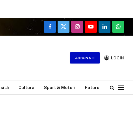
Facebook
X
Instagram
YouTube
LinkedIn
WhatsA
(Twitter)
LOGIN
ABBONATI
rsità
Cultura
Sport & Motori
Futuro