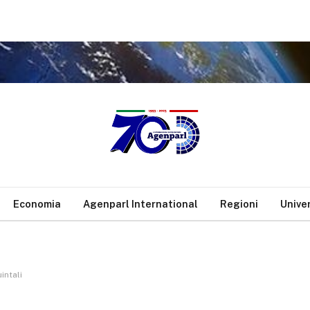
.
Economia
Agenparl International
Regioni
Unive
intali