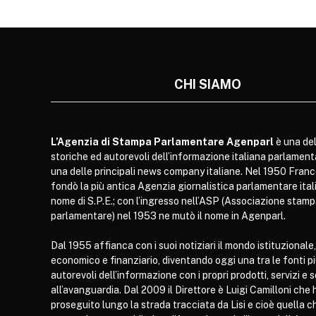
CHI SIAMO
L’Agenzia di Stampa Parlamentare Agenparl
è una del
storiche ed autorevoli dell’informazione italiana parlament
una delle principali news company italiane. Nel 1950 Franc
fondò la più antica Agenzia giornalistica parlamentare itali
nome di S.P.E.; con l’ingresso nell’ASP (Associazione stam
parlamentare) nel 1953 ne mutò il nome in Agenparl.
Dal 1955 affianca con i suoi notiziari il mondo istituzionale,
economico e finanziario, diventando oggi una tra le fonti p
autorevoli dell’informazione con i propri prodotti, servizi e 
all’avanguardia. Dal 2009 il Direttore è Luigi Camilloni che 
proseguito lungo la strada tracciata da Lisi e cioè quella c