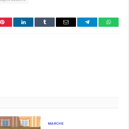
Pinterest
LinkedIn
Tumblr
Email
Telegram
WhatsAp
MARCHE