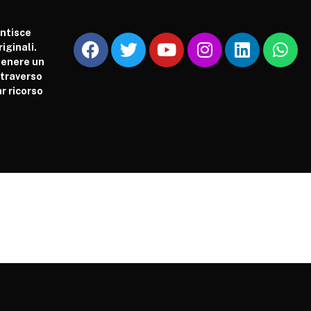
antisce
iginali.
tenere un
attraverso
r ricorso