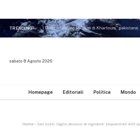
I Baloch temono le “armi di Khartoum” pakistane
TRENDING
sabato 8 Agosto 2026
Homepage
Editoriali
Politica
Mondo
Home
»
San sosti, taglio abusivo di legname: sequestrati 400 qu