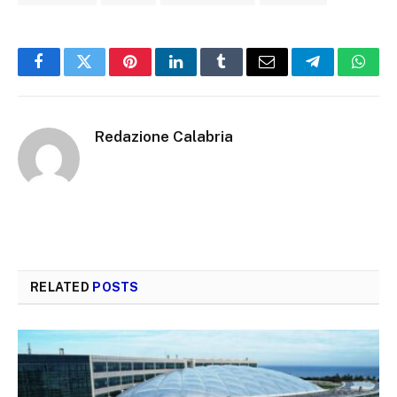
Facebook
Twitter
Pinterest
LinkedIn
Tumblr
Email
Telegram
What
Redazione Calabria
RELATED
POSTS