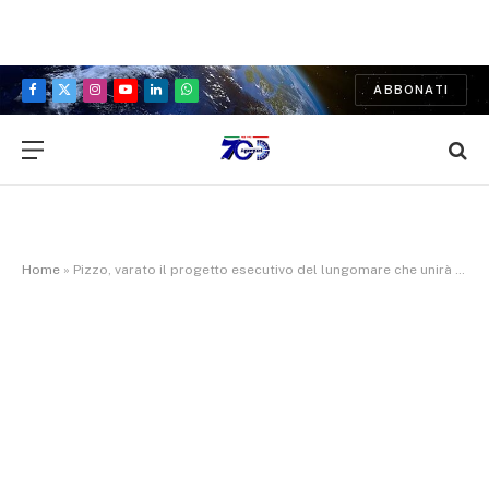
ABBONATI
Facebook
X
Instagram
YouTube
LinkedIn
WhatsApp
(Twitter)
Home
»
Pizzo, varato il progetto esecutivo del lungomare che unirà la Marina alla Seggiola