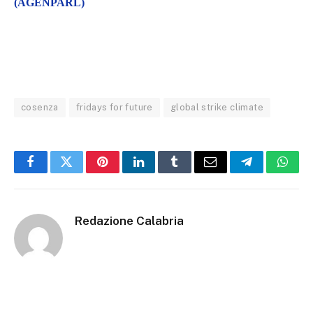
(AGENPARL)
cosenza
fridays for future
global strike climate
Facebook
Twitter
Pinterest
LinkedIn
Tumblr
Email
Telegram
What
Redazione Calabria