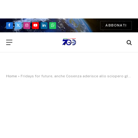
ABBONATI
Facebook
X
Instagram
YouTube
LinkedIn
WhatsApp
(Twitter)
Home
»
Fridays for future, anche Cosenza aderisce allo sciopero globale per il clima