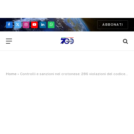
ABBONATI
Facebook
X
Instagram
YouTube
LinkedIn
WhatsApp
(Twitter)
Home
»
Controlli e sanzioni nel crotonese: 286 violazioni del codice della strada