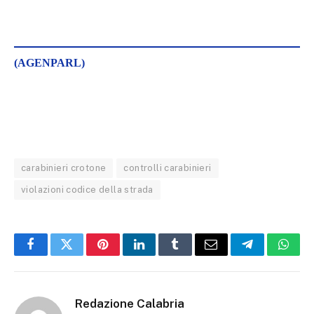
(AGENPARL)
carabinieri crotone
controlli carabinieri
violazioni codice della strada
Facebook
Twitter
Pinterest
LinkedIn
Tumblr
Email
Telegram
What
Redazione Calabria