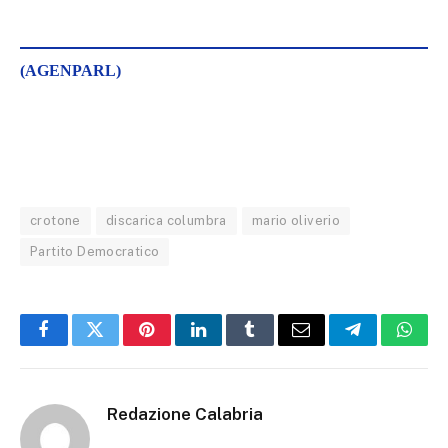
(AGENPARL)
crotone
discarica columbra
mario oliverio
Partito Democratico
Facebook
Twitter
Pinterest
LinkedIn
Tumblr
Email
Telegram
What
Redazione Calabria