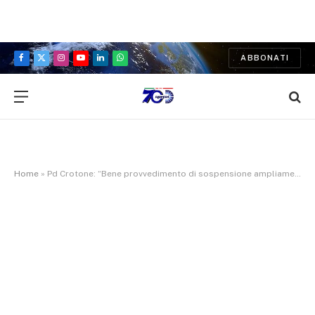
ABBONATI
Facebook
X
Instagram
YouTube
LinkedIn
WhatsApp
(Twitter)
Home
»
Pd Crotone: “Bene provvedimento di sospensione ampliamento discarica Columbra”