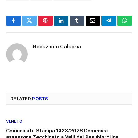
Facebook
Twitter
Pinterest
LinkedIn
Tumblr
Email
Telegram
What
Redazione Calabria
RELATED
POSTS
VENETO
Comunicato Stampa 1423/2026 Domenica
assessore Zecchinato a Valli del Pasubio: “Una