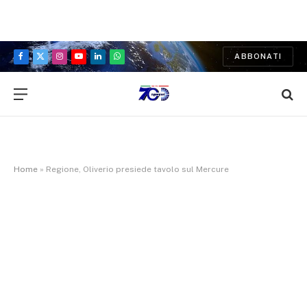
ABBONATI
Facebook
X
Instagram
YouTube
LinkedIn
WhatsApp
(Twitter)
Home
»
Regione, Oliverio presiede tavolo sul Mercure