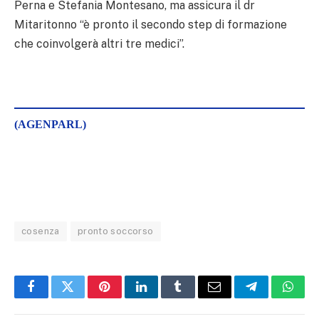
Perna e Stefania Montesano, ma assicura il dr
Mitaritonno “è pronto il secondo step di formazione
che coinvolgerà altri tre medici”.
(AGENPARL)
cosenza
pronto soccorso
Facebook
Twitter
Pinterest
LinkedIn
Tumblr
Email
Telegram
What