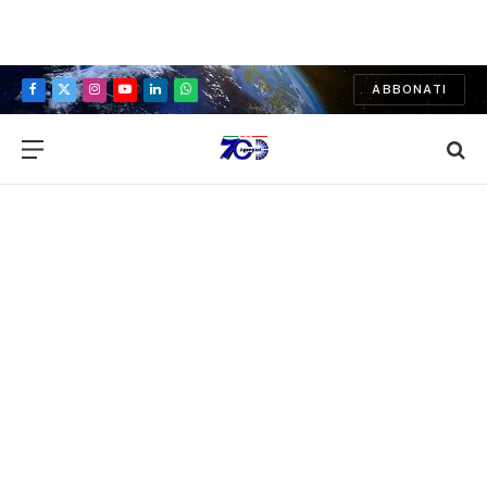
ABBONATI
Facebook
X
Instagram
YouTube
LinkedIn
WhatsApp
(Twitter)