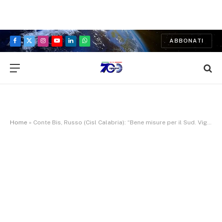
ABBONATI
Facebook
X
Instagram
YouTube
LinkedIn
WhatsApp
(Twitter)
Home
»
Conte Bis, Russo (Cisl Calabria): “Bene misure per il Sud. Vigileremo sui fatti”