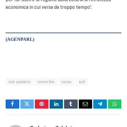
economica in cui versa da troppo tempo”.
(AGENPARL)
cisl calabria
conte bis
russo
sud
Facebook
Twitter
Pinterest
LinkedIn
Tumblr
Email
Telegram
What