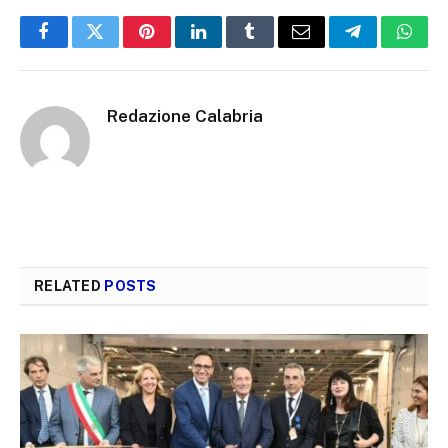
Facebook
Twitter
Pinterest
LinkedIn
Tumblr
Email
Telegram
What
Redazione Calabria
RELATED
POSTS