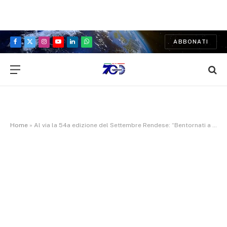
ABBONATI
Facebook
X
Instagram
YouTube
LinkedIn
WhatsApp
(Twitter)
Home
»
Al via la 54a edizione del Settembre Rendese: “Bentornati a casa”