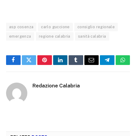
asp cosenza
carlo guccione
consiglio regionale
emergenza
regione calabria
sanità calabria
Facebook
Twitter
Pinterest
LinkedIn
Tumblr
Email
Telegram
What
Redazione Calabria