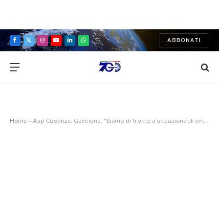
ABBONATI
Facebook
X
Instagram
YouTube
LinkedIn
WhatsApp
(Twitter)
Home
»
Asp Cosenza, Guccione: “Siamo di fronte a situazione di emergenza”