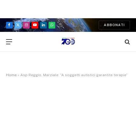
ABBONATI
Facebook
X
Instagram
YouTube
LinkedIn
WhatsApp
(Twitter)
Home
»
Asp Reggio, Marziale: “A soggetti autistici garantite terapie”