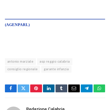
(AGENPARL)
antonio marziale
asp reggio calabria
consiglio regionale
garante infanzia
Facebook
Twitter
Pinterest
LinkedIn
Tumblr
Email
Telegram
What
Redazione Calabria