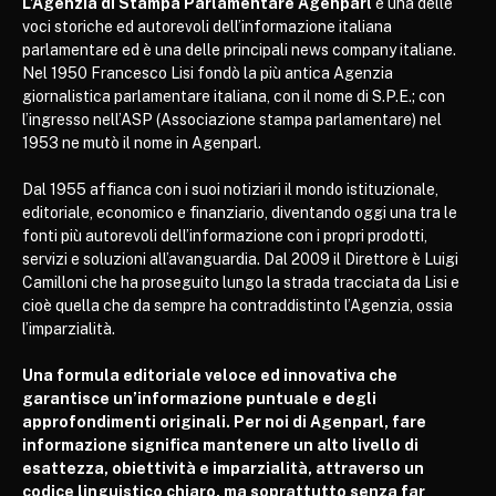
L’Agenzia di Stampa Parlamentare Agenparl
è una delle
voci storiche ed autorevoli dell’informazione italiana
parlamentare ed è una delle principali news company italiane.
Nel 1950 Francesco Lisi fondò la più antica Agenzia
giornalistica parlamentare italiana, con il nome di S.P.E.; con
l’ingresso nell’ASP (Associazione stampa parlamentare) nel
1953 ne mutò il nome in Agenparl.
Dal 1955 affianca con i suoi notiziari il mondo istituzionale,
editoriale, economico e finanziario, diventando oggi una tra le
fonti più autorevoli dell’informazione con i propri prodotti,
servizi e soluzioni all’avanguardia. Dal 2009 il Direttore è Luigi
Camilloni che ha proseguito lungo la strada tracciata da Lisi e
cioè quella che da sempre ha contraddistinto l’Agenzia, ossia
l’imparzialità.
Una formula editoriale veloce ed innovativa che
garantisce un’informazione puntuale e degli
approfondimenti originali. Per noi di Agenparl, fare
informazione significa mantenere un alto livello di
esattezza, obiettività e imparzialità, attraverso un
codice linguistico chiaro, ma soprattutto senza far