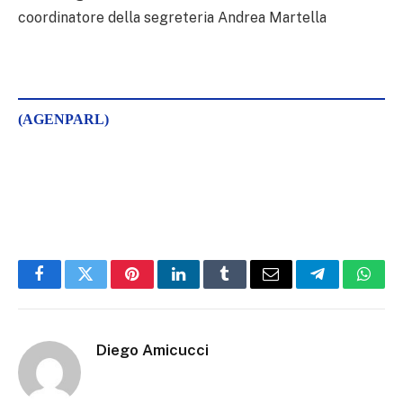
coordinatore della segreteria Andrea Martella
(AGENPARL)
Facebook
Twitter
Pinterest
LinkedIn
Tumblr
Email
Telegram
What
Diego Amicucci