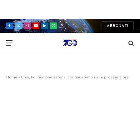
ABBONATI
Facebook
X
Instagram
YouTube
LinkedIn
WhatsApp
(Twitter)
Home
»
Crisi, Pd: riunione serena, continueremo nelle prossime ore