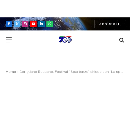
ABBONATI
Facebook
X
Instagram
YouTube
LinkedIn
WhatsApp
(Twitter)
Home
»
Corigliano Rossano, Festival “Spartenze” chiude con “La speranza di chi ce l’ha fatta”