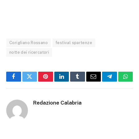
Corigliano Rossano
festival spartenze
notte dei ricercatori
Facebook
Twitter
Pinterest
LinkedIn
Tumblr
Email
Telegram
What
Redazione Calabria