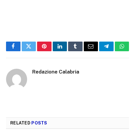
Facebook
Twitter
Pinterest
LinkedIn
Tumblr
Email
Telegram
What
Redazione Calabria
RELATED
POSTS