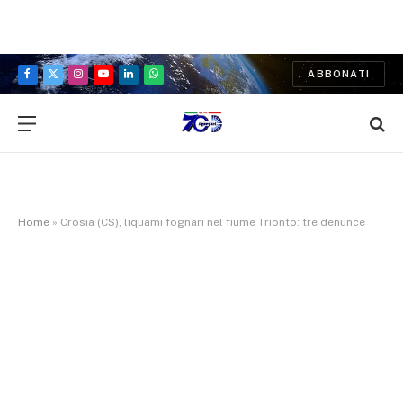
ABBONATI
Facebook
X
Instagram
YouTube
LinkedIn
WhatsApp
(Twitter)
Home
»
Crosia (CS), liquami fognari nel fiume Trionto: tre denunce