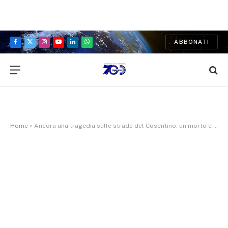
ABBONATI
Facebook
X
Instagram
YouTube
LinkedIn
WhatsApp
(Twitter)
Home
»
Ancora una tragedia sulle strade del Cosentino, un morto e due feriti gravi sulla 107