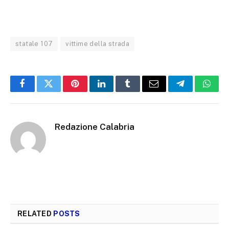
statale 107
vittime della strada
Facebook
Twitter
Pinterest
LinkedIn
Tumblr
Email
Telegram
What
Redazione Calabria
RELATED
POSTS