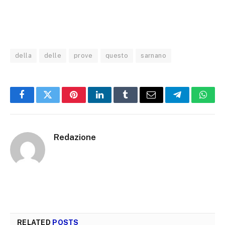
della
delle
prove
questo
sarnano
Facebook
Twitter
Pinterest
LinkedIn
Tumblr
Email
Telegram
What
Redazione
RELATED
POSTS