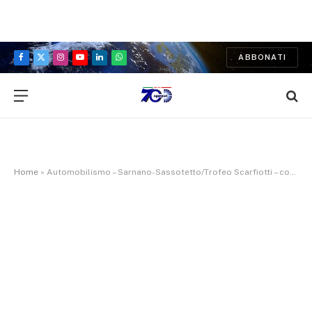
ABBONATI
Facebook
X
Instagram
YouTube
LinkedIn
WhatsApp
(Twitter)
Home
»
Automobilismo – Sarnano-Sassotetto/Trofeo Scarfiotti – com stampa n°7/2019