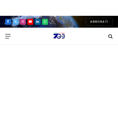
ABBONATI
Facebook
X
Instagram
YouTube
LinkedIn
WhatsApp
(Twitter)