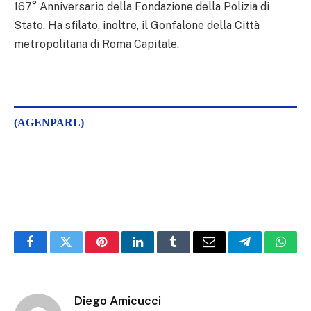
167° Anniversario della Fondazione della Polizia di
Stato. Ha sfilato, inoltre, il Gonfalone della Città
metropolitana di Roma Capitale.
(AGENPARL)
Facebook
Twitter
Pinterest
LinkedIn
Tumblr
Email
Telegram
What
Diego Amicucci