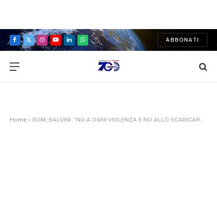
ABBONATI
Facebook
X
Instagram
YouTube
LinkedIn
WhatsApp
(Twitter)
Home
»
ROM, SALVINI: “NO A OGNI VIOLENZA E NO ALLO SCARICARE SULLE PERIFERIE I PROBLEMI”