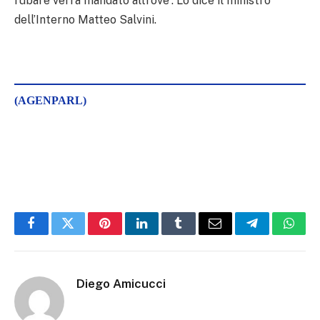
rubare verrà mandato altrove”. Lo dice il ministro
dell’Interno Matteo Salvini.
(AGENPARL)
Facebook
Twitter
Pinterest
LinkedIn
Tumblr
Email
Telegram
What
Diego Amicucci