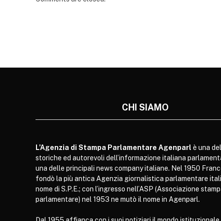
CHI SIAMO
L’Agenzia di Stampa Parlamentare Agenparl
è una del
storiche ed autorevoli dell’informazione italiana parlament
una delle principali news company italiane. Nel 1950 Franc
fondò la più antica Agenzia giornalistica parlamentare itali
nome di S.P.E.; con l’ingresso nell’ASP (Associazione stam
parlamentare) nel 1953 ne mutò il nome in Agenparl.
Dal 1955 affianca con i suoi notiziari il mondo istituzionale,