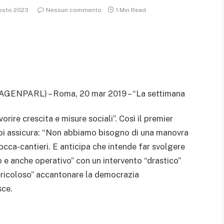
osto 2023
Nessun commento
1 Min Read
(AGENPARL) – Roma, 20 mar 2019 – “La settimana
ire crescita e misure sociali”. Così il premier
 Poi assicura: “Non abbiamo bisogno di una manovra
occa-cantieri. E anticipa che intende far svolgere
o e anche operativo” con un intervento “drastico”
“pericoloso” accantonare la democrazia
sce.