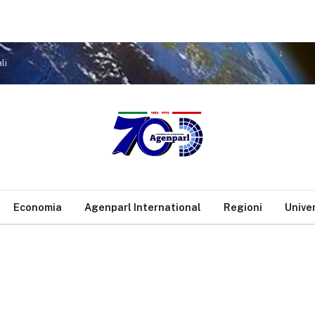
li
Economia
Agenparl International
Regioni
Unive