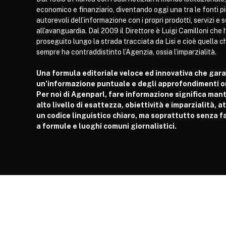
economico e finanziario, diventando oggi una tra le fonti p
autorevoli dell’informazione con i propri prodotti, servizi e 
all’avanguardia. Dal 2009 il Direttore è Luigi Camilloni che 
proseguito lungo la strada tracciata da Lisi e cioè quella c
sempre ha contraddistinto l’Agenzia, ossia l’imparzialità.
Una formula editoriale veloce ed innovativa che gar
un’informazione puntuale e degli approfondimenti or
Per noi di Agenparl, fare informazione significa man
alto livello di esattezza, obiettività e imparzialità, 
un codice linguistico chiaro, ma soprattutto senza fa
a formule e luoghi comuni giornalistici.