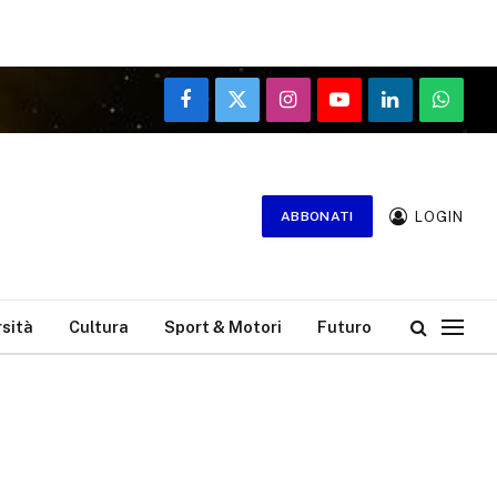
Facebook
X
Instagram
YouTube
LinkedIn
WhatsA
(Twitter)
LOGIN
ABBONATI
rsità
Cultura
Sport & Motori
Futuro