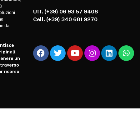
iù
Uff. (+39) 06 93 57 9408
soluzioni
Cell.
(+39) 340 681 9270
ha
he da
antisce
iginali.
tenere un
attraverso
r ricorso