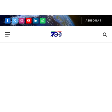
ABBONATI
Facebook
X
Instagram
YouTube
LinkedIn
WhatsApp
(Twitter)