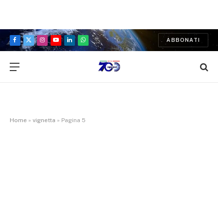
ABBONATI
Facebook
X
Instagram
YouTube
LinkedIn
WhatsApp
(Twitter)
Home
»
vignetta
»
Pagina 5