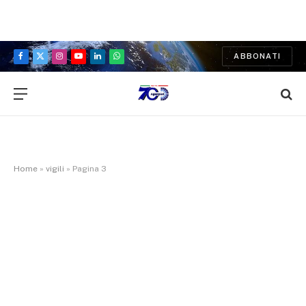
ABBONATI
Facebook
X
Instagram
YouTube
LinkedIn
WhatsApp
(Twitter)
Home
»
vigili
»
Pagina 3