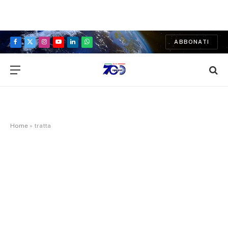
ABBONATI
Facebook
X
Instagram
YouTube
LinkedIn
WhatsApp
(Twitter)
Home
»
tratta