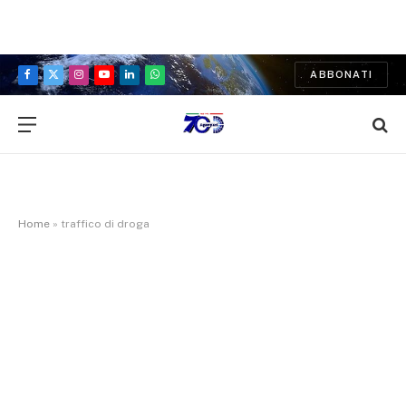
ABBONATI
Facebook
X
Instagram
YouTube
LinkedIn
WhatsApp
(Twitter)
Home
»
traffico di droga