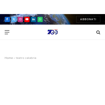
ABBONATI
Facebook
X
Instagram
YouTube
LinkedIn
WhatsApp
(Twitter)
Home
»
teatro calabria