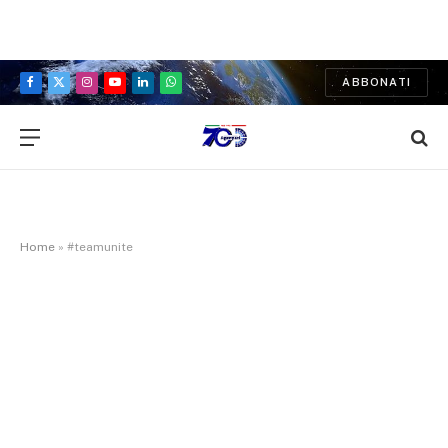
ABBONATI
Facebook
X
Instagram
YouTube
LinkedIn
WhatsApp
(Twitter)
Home
»
#teamunite