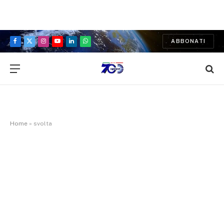
ABBONATI
Facebook
X
Instagram
YouTube
LinkedIn
WhatsApp
(Twitter)
Home
»
svolta