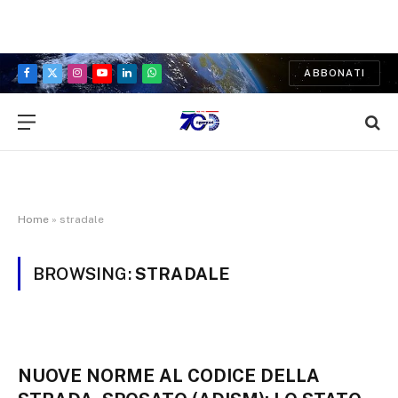
ABBONATI
Facebook
X
Instagram
YouTube
LinkedIn
WhatsApp
(Twitter)
Home
»
stradale
BROWSING:
STRADALE
NUOVE NORME AL CODICE DELLA