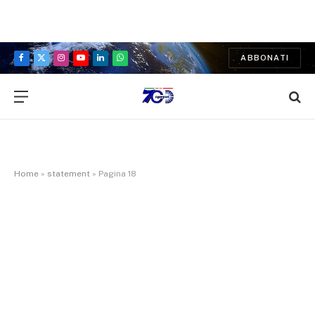
ABBONATI
Facebook
X
Instagram
YouTube
LinkedIn
WhatsApp
(Twitter)
Home
»
statement
»
Pagina 18