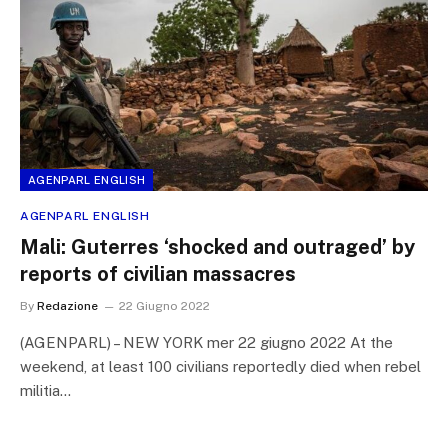
AGENPARL ENGLISH
AGENPARL ENGLISH
Mali: Guterres ‘shocked and outraged’ by
reports of civilian massacres
By
Redazione
22 Giugno 2022
(AGENPARL) – NEW YORK mer 22 giugno 2022 At the
weekend, at least 100 civilians reportedly died when rebel
militia…