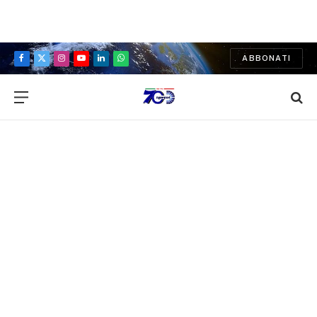
ABBONATI
Facebook
X
Instagram
YouTube
LinkedIn
WhatsApp
(Twitter)