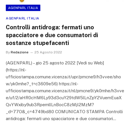
AGENPARL ITALIA
AGENPARL ITALIA
Controlli antidroga: fermati uno
spacciatore e due consumatori di
sostanze stupefacenti
By
Redazione
25 Agosto 2022
(AGENPARL) – gio 25 agosto 2022 [Vedi su Web]
(https://nl-
ufficiostampa.comune.vicenza.it/upr/pmcne9/h3vvee/sho
w/yk0mhe?_t=c3609e56) https://nl-
ufficiostampa.comune.vicenza.it/nl/pmcne9/yk0mhe/h3vve
e/uf/2/aHR0cHM6Ly93d3cuY29tdW5lLnZpY2VuemEuaX
QvYWxiby9ub3RpemllLnBocC8zMjI2MzM?
_d=77O&_c=4749bd80 COMUNICATO STAMPA Controlli
antidroga: fermati uno spacciatore e due consumatori…