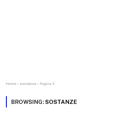
Home
»
sostanze
»
Pagina 3
BROWSING:
SOSTANZE