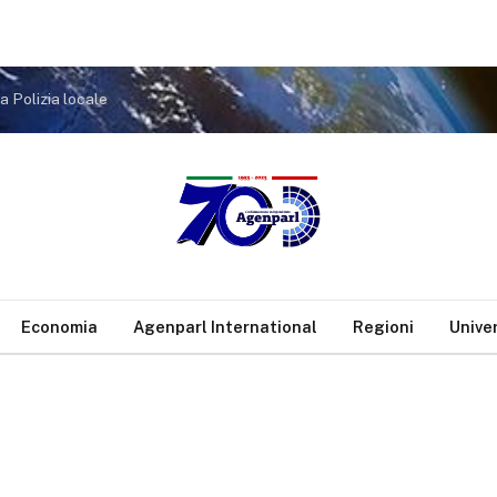
a Polizia locale
Economia
Agenparl International
Regioni
Unive