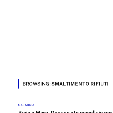
BROWSING:
SMALTIMENTO RIFIUTI
CALABRIA
Praia a Mare, Denunciato macellaio per