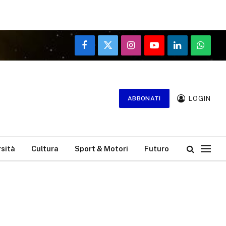
Facebook
X
Instagram
YouTube
LinkedIn
WhatsA
(Twitter)
LOGIN
ABBONATI
rsità
Cultura
Sport & Motori
Futuro