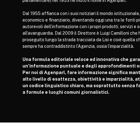
parlamentare) nel 1953 ne mutò il nome in Agenparl.
Dal 1955 affianca con i suoi notiziari il mondo istituzionale,
economico e finanziario, diventando oggi una tra le fonti p
autorevoli dell’informazione con i propri prodotti, servizi e 
all’avanguardia. Dal 2009 il Direttore è Luigi Camilloni che 
proseguito lungo la strada tracciata da Lisi e cioè quella c
sempre ha contraddistinto l’Agenzia, ossia l’imparzialità.
Una formula editoriale veloce ed innovativa che gar
un’informazione puntuale e degli approfondimenti or
Per noi di Agenparl, fare informazione significa man
alto livello di esattezza, obiettività e imparzialità, 
un codice linguistico chiaro, ma soprattutto senza fa
a formule e luoghi comuni giornalistici.