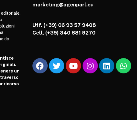
marketing@agenparl.eu
 editoriale,
iù
Uff. (+39) 06 93 57 9408
soluzioni
Cell.
(+39) 340 681 9270
ha
he da
antisce
iginali.
tenere un
attraverso
r ricorso