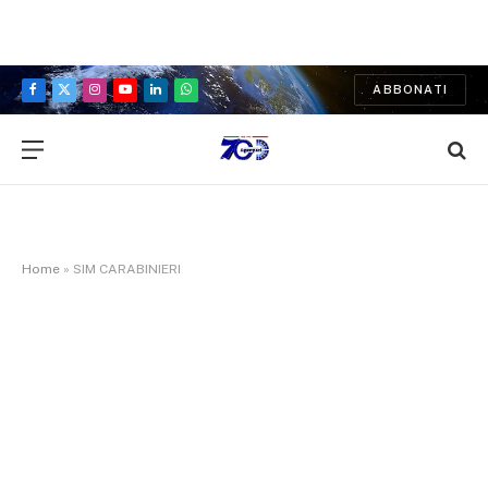
ABBONATI
Facebook
X
Instagram
YouTube
LinkedIn
WhatsApp
(Twitter)
Home
»
SIM CARABINIERI