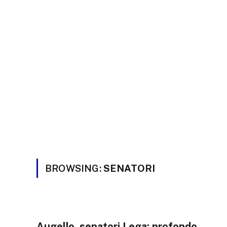
BROWSING:
SENATORI
Augello, senatori Lega: profondo