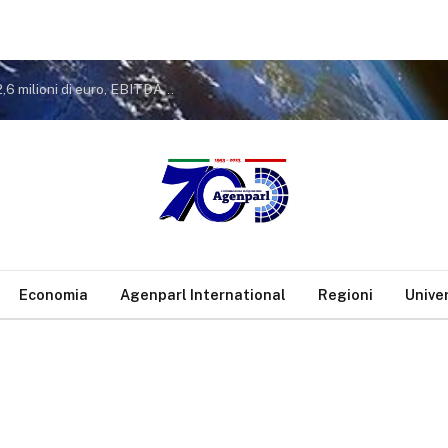
Gruppo Sogin: approvato il Bilancio 2025. Utile a 2,6 milioni di euro, EBITDA a 26,7 milioni. Avanzamento del decommissioning al 47,7%
Economia
Agenparl International
Regioni
Unive