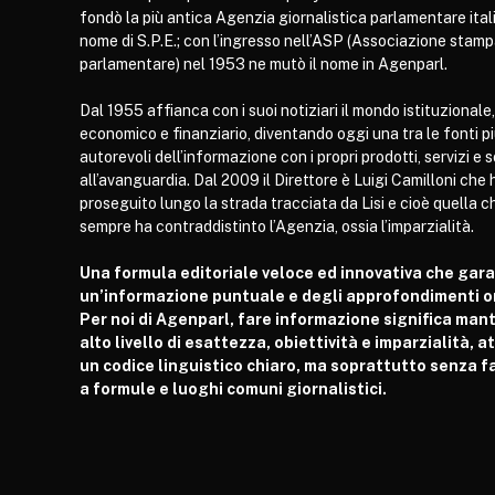
fondò la più antica Agenzia giornalistica parlamentare itali
nome di S.P.E.; con l’ingresso nell’ASP (Associazione stam
parlamentare) nel 1953 ne mutò il nome in Agenparl.
Dal 1955 affianca con i suoi notiziari il mondo istituzionale,
economico e finanziario, diventando oggi una tra le fonti p
autorevoli dell’informazione con i propri prodotti, servizi e 
all’avanguardia. Dal 2009 il Direttore è Luigi Camilloni che 
proseguito lungo la strada tracciata da Lisi e cioè quella c
sempre ha contraddistinto l’Agenzia, ossia l’imparzialità.
Una formula editoriale veloce ed innovativa che gar
un’informazione puntuale e degli approfondimenti or
Per noi di Agenparl, fare informazione significa man
alto livello di esattezza, obiettività e imparzialità, 
un codice linguistico chiaro, ma soprattutto senza fa
a formule e luoghi comuni giornalistici.