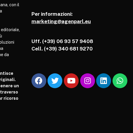
ana, con il
pa
Per informazioni:
marketing@agenparl.eu
 editoriale,
iù
Uff. (+39) 06 93 57 9408
soluzioni
Cell.
(+39) 340 681 9270
ha
he da
antisce
iginali.
tenere un
attraverso
r ricorso