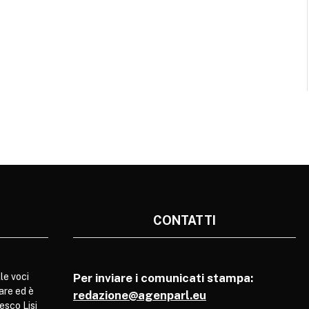
CONTATTI
le voci
Per inviare i comunicati stampa:
are ed è
redazione@agenparl.eu
esco Lisi