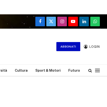
Facebook
X
Instagram
YouTube
LinkedIn
WhatsA
(Twitter)
LOGIN
ABBONATI
rsità
Cultura
Sport & Motori
Futuro