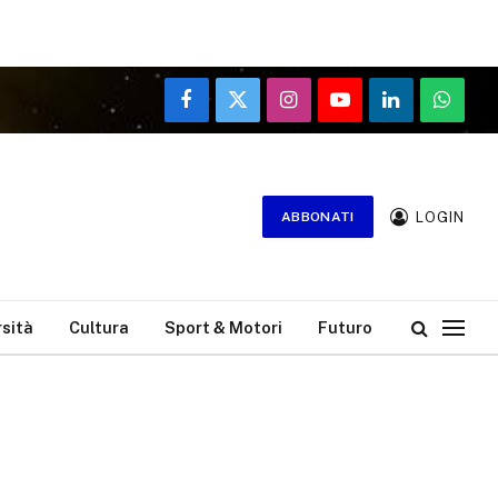
Facebook
X
Instagram
YouTube
LinkedIn
WhatsA
(Twitter)
LOGIN
ABBONATI
rsità
Cultura
Sport & Motori
Futuro