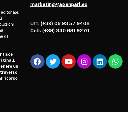
marketing@agenparl.eu
 editoriale,
iù
Uff. (+39) 06 93 57 9408
soluzioni
Cell.
(+39) 340 681 9270
ha
he da
antisce
iginali.
tenere un
attraverso
r ricorso