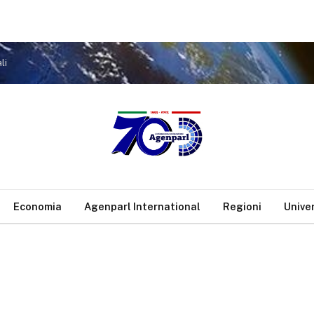
li
Economia
Agenparl International
Regioni
Unive