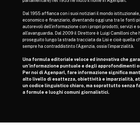
parlamentare) nel 1953 ne mutò il nome in Agenparl.
Dal 1955 affianca con i suoi notiziari il mondo istituzionale,
economico e finanziario, diventando oggi una tra le fonti p
autorevoli dell’informazione con i propri prodotti, servizi e 
all’avanguardia. Dal 2009 il Direttore è Luigi Camilloni che 
proseguito lungo la strada tracciata da Lisi e cioè quella c
sempre ha contraddistinto l’Agenzia, ossia l’imparzialità.
Una formula editoriale veloce ed innovativa che gar
un’informazione puntuale e degli approfondimenti or
Per noi di Agenparl, fare informazione significa man
alto livello di esattezza, obiettività e imparzialità, 
un codice linguistico chiaro, ma soprattutto senza fa
a formule e luoghi comuni giornalistici.