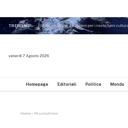
Basilicata, Bardi: 1,6 milioni per i nostri beni cultura
TRENDING
venerdì 7 Agosto 2026
Homepage
Editoriali
Politica
Mondo
Home
»
#ScuolaAllievi