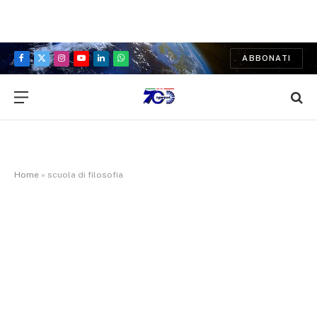
ABBONATI
Facebook
X
Instagram
YouTube
LinkedIn
WhatsApp
(Twitter)
Home
»
scuola di filosofia