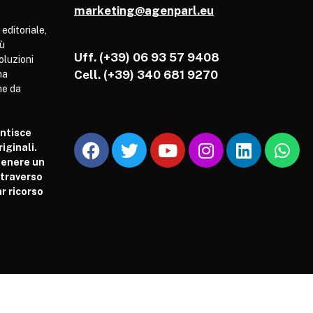
marketing@agenparl.eu
 editoriale,
iù
Uff. (+39) 06 93 57 9408
soluzioni
Cell.
(+39) 340 681 9270
ha
he da
antisce
iginali.
tenere un
attraverso
r ricorso