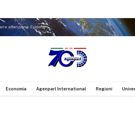
Covid. FdI a Conte: non tiri in ballo Meloni per distrarre attenzione. Evidenti sue responsabilità nella gestione pandemia
Economia
Agenparl International
Regioni
Unive