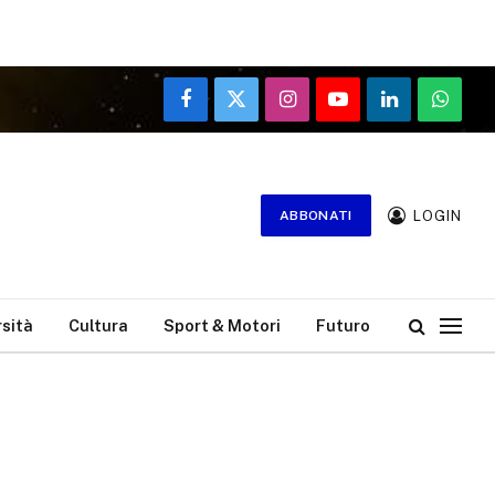
Facebook
X
Instagram
YouTube
LinkedIn
WhatsA
(Twitter)
LOGIN
ABBONATI
rsità
Cultura
Sport & Motori
Futuro