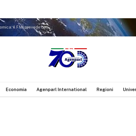
Siria, il ritorno dei rifugiati sostiene la ripresa economica: il FMI prevede una crescita a doppia cifra nel 2026
Economia
Agenparl International
Regioni
Unive