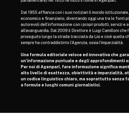
parlamentare) nel 1953 ne mutò il nome in Agenparl.
Dal 1955 affianca con i suoi notiziari il mondo istituzionale,
economico e finanziario, diventando oggi una tra le fonti p
autorevoli dell’informazione con i propri prodotti, servizi e 
all’avanguardia. Dal 2009 il Direttore è Luigi Camilloni che 
proseguito lungo la strada tracciata da Lisi e cioè quella c
sempre ha contraddistinto l’Agenzia, ossia l’imparzialità.
Una formula editoriale veloce ed innovativa che gar
un’informazione puntuale e degli approfondimenti or
Per noi di Agenparl, fare informazione significa man
alto livello di esattezza, obiettività e imparzialità, 
un codice linguistico chiaro, ma soprattutto senza fa
a formule e luoghi comuni giornalistici.