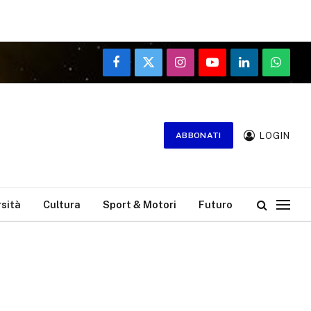
Facebook
X
Instagram
YouTube
LinkedIn
WhatsA
(Twitter)
LOGIN
ABBONATI
rsità
Cultura
Sport & Motori
Futuro