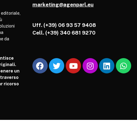
marketing@agenparl.eu
 editoriale,
iù
Uff. (+39) 06 93 57 9408
soluzioni
Cell.
(+39) 340 681 9270
ha
he da
antisce
iginali.
tenere un
attraverso
r ricorso