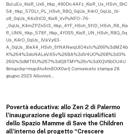
BuI.uEo_KisR_Ux6_ttkp_490Dn.4AFz_KisR_Ux_HSvh_ShC
54_ttkp_57DLt_PL_HSvh_R8Q_0qUs_K4rO_0qUs_JV-
o9_0qUs_K4xStC0_KisR_VvPuNFO-.76-
_0qUs_K4mZPZn5t3_ttkp_4YF_HSvh_SfID_HSvh_R8_Kis
R_UNN_ttkp_578F_ttkp_4Y0S5_KisR_UN_HSvh_R8Q_0q
Us_K4rO_0qUs_JV.kVy63-
A_0qUs_J6eX4_HSvh_SfNANwqUlO4s1c%266%3dMZ4b
K%264%3doNALeV.65v%26BA%3dV4UO%26B%3d3%
26G%3dMT6U%267%3dQ9TMY%26v%3dXQV6bOU4U
&mupckp=mupAtu4m8OiX0wt) Comunicato stampa 28
giugno 2023 Alluvioni…
Povertà educativa: allo Zen 2 di Palermo
l’inaugurazione degli spazi riqualificati
dello Spazio Mamme di Save the Children
all’interno del progetto “Crescere