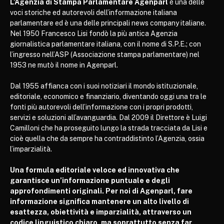
L’Agenzia di Stampa Parlamentare Agenparl
è una delle
voci storiche ed autorevoli dell’informazione italiana
parlamentare ed è una delle principali news company italiane.
Nel 1950 Francesco Lisi fondò la più antica Agenzia
giornalistica parlamentare italiana, con il nome di S.P.E.; con
l’ingresso nell’ASP (Associazione stampa parlamentare) nel
1953 ne mutò il nome in Agenparl.
Dal 1955 affianca con i suoi notiziari il mondo istituzionale,
editoriale, economico e finanziario, diventando oggi una tra le
fonti più autorevoli dell’informazione con i propri prodotti,
servizi e soluzioni all’avanguardia. Dal 2009 il Direttore è Luigi
Camilloni che ha proseguito lungo la strada tracciata da Lisi e
cioè quella che da sempre ha contraddistinto l’Agenzia, ossia
l’imparzialità.
Una formula editoriale veloce ed innovativa che
garantisce un’informazione puntuale e degli
approfondimenti originali. Per noi di Agenparl, fare
informazione significa mantenere un alto livello di
esattezza, obiettività e imparzialità, attraverso un
codice linguistico chiaro, ma soprattutto senza far