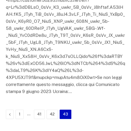
<https://customer50293.musvc3.net/e/r?
q=Lr%3dDBLsO_0sVv_K3_uwkr_5B_0sVv_J8hftaf.A53lH
AH.fK5_JTyh_TiB_0sVv_J8uJ4.3vLF_JTyh_Ti_NiuS_YxBp0_
0sVv_K6yR0_O7_NiuS_XNP_uwkr_608N_uwkr_5b-
58_uwkr_60DReIP_JTyh_UgVAK_uwkr_5BG-.Wf-
_NiuS_YvC0dRDe8u_JTyh_T9T_0sVv_K6sR_0sVv_JX_uwkr
_5bF_JTyh_UgL8_JTyh_T9NKU_uwkr_5b_0sVv_JX1_NiuS_
YvHy_NiuS_XN.A6CxS-
k_NiuS_Xx58H_0sVv_K6x3d7sOLLQido%26f%3daRTBY
%26v%3dExOD56.JwL%26lO%3dNTCb%264%3dS%26q
%3daLT9%26K%3dIY4aQ%26L%3d-
4XPU5XJT9f&mupckp=mupAtu4m8OiX0wt>Se non leggi
correttamente questo messaggio, clicca qui Comunicato
stampa 9 giugno 2023 Ucraina:…
Previous
…
1
41
42
43