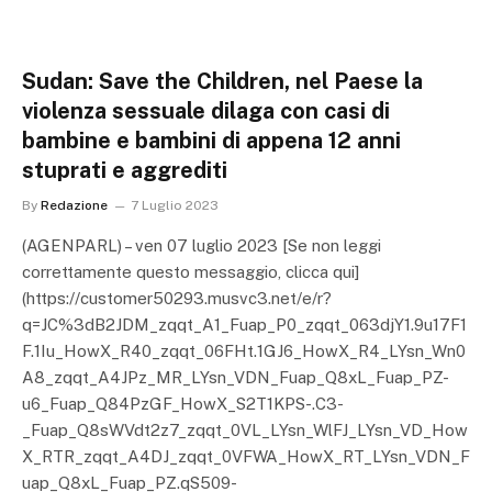
Sudan: Save the Children, nel Paese la
violenza sessuale dilaga con casi di
bambine e bambini di appena 12 anni
stuprati e aggrediti
By
Redazione
7 Luglio 2023
(AGENPARL) – ven 07 luglio 2023 [Se non leggi
correttamente questo messaggio, clicca qui]
(https://customer50293.musvc3.net/e/r?
q=JC%3dB2JDM_zqqt_A1_Fuap_P0_zqqt_063djY1.9u17F1
F.1Iu_HowX_R40_zqqt_06FHt.1GJ6_HowX_R4_LYsn_Wn0
A8_zqqt_A4JPz_MR_LYsn_VDN_Fuap_Q8xL_Fuap_PZ-
u6_Fuap_Q84PzGF_HowX_S2T1KPS-.C3-
_Fuap_Q8sWVdt2z7_zqqt_0VL_LYsn_WlFJ_LYsn_VD_How
X_RTR_zqqt_A4DJ_zqqt_0VFWA_HowX_RT_LYsn_VDN_F
uap_Q8xL_Fuap_PZ.qS509-