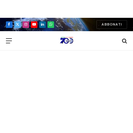
ABBONATI
Facebook
X
Instagram
YouTube
LinkedIn
WhatsApp
(Twitter)