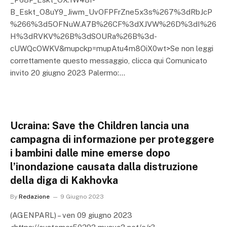
B_Eskt_O8uY9_Jiwm_UvOFPFrZne5x3s%267%3dRbJcP
%266%3d5OFNuW.A7B%26CF%3dXJVW%26D%3dI%26
H%3dRVKV%26B%3dSOURa%26B%3d-
cUWQcOWKV&mupckp=mupAtu4m8OiX0wt>Se non leggi
correttamente questo messaggio, clicca qui Comunicato
invito 20 giugno 2023 Palermo:…
Ucraina: Save the Children lancia una
campagna di informazione per proteggere
i bambini dalle mine emerse dopo
l’inondazione causata dalla distruzione
della diga di Kakhovka
By
Redazione
9 Giugno 2023
(AGENPARL) – ven 09 giugno 2023