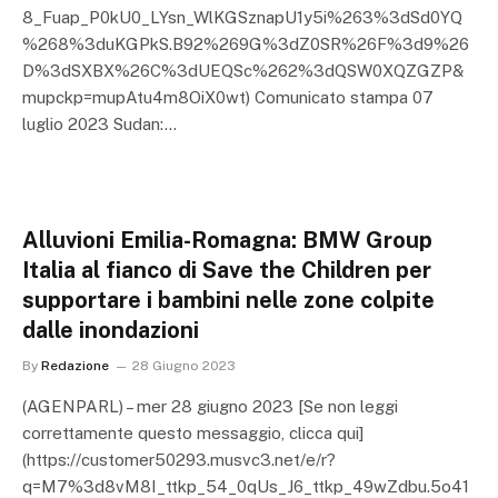
8_Fuap_P0kU0_LYsn_WlKGSznapU1y5i%263%3dSd0YQ
%268%3duKGPkS.B92%269G%3dZ0SR%26F%3d9%26
D%3dSXBX%26C%3dUEQSc%262%3dQSW0XQZGZP&
mupckp=mupAtu4m8OiX0wt) Comunicato stampa 07
luglio 2023 Sudan:…
Alluvioni Emilia-Romagna: BMW Group
Italia al fianco di Save the Children per
supportare i bambini nelle zone colpite
dalle inondazioni
By
Redazione
28 Giugno 2023
(AGENPARL) – mer 28 giugno 2023 [Se non leggi
correttamente questo messaggio, clicca qui]
(https://customer50293.musvc3.net/e/r?
q=M7%3d8vM8I_ttkp_54_0qUs_J6_ttkp_49wZdbu.5o41