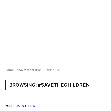
Home
»
#savethechildren
»
Pagina 43
BROWSING:
#SAVETHECHILDREN
POLITICA INTERNA