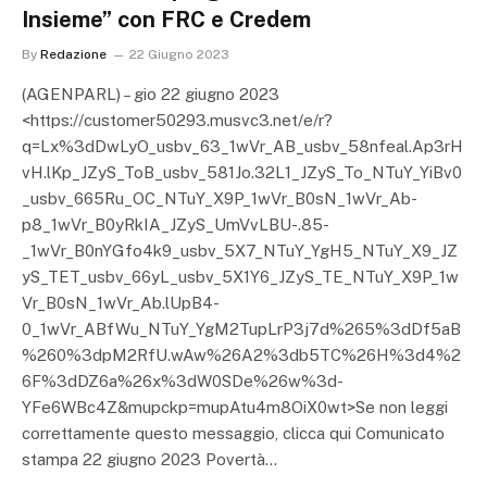
Insieme” con FRC e Credem
By
Redazione
22 Giugno 2023
(AGENPARL) – gio 22 giugno 2023
<https://customer50293.musvc3.net/e/r?
q=Lx%3dDwLyO_usbv_63_1wVr_AB_usbv_58nfeal.Ap3rH
vH.lKp_JZyS_ToB_usbv_581Jo.32L1_JZyS_To_NTuY_YiBv0
_usbv_665Ru_OC_NTuY_X9P_1wVr_B0sN_1wVr_Ab-
p8_1wVr_B0yRkIA_JZyS_UmVvLBU-.85-
_1wVr_B0nYGfo4k9_usbv_5X7_NTuY_YgH5_NTuY_X9_JZ
yS_TET_usbv_66yL_usbv_5X1Y6_JZyS_TE_NTuY_X9P_1w
Vr_B0sN_1wVr_Ab.lUpB4-
0_1wVr_ABfWu_NTuY_YgM2TupLrP3j7d%265%3dDf5aB
%260%3dpM2RfU.wAw%26A2%3db5TC%26H%3d4%2
6F%3dDZ6a%26x%3dW0SDe%26w%3d-
YFe6WBc4Z&mupckp=mupAtu4m8OiX0wt>Se non leggi
correttamente questo messaggio, clicca qui Comunicato
stampa 22 giugno 2023 Povertà…