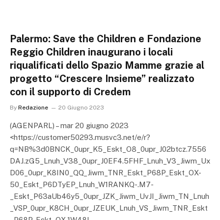
Palermo: Save the Children e Fondazione
Reggio Children inaugurano i locali
riqualificati dello Spazio Mamme grazie al
progetto “Crescere Insieme” realizzato
con il supporto di Credem
By
Redazione
20 Giugno 2023
(AGENPARL) – mar 20 giugno 2023
<https://customer50293.musvc3.net/e/r?
q=NB%3d0BNCK_0upr_K5_Eskt_O8_0upr_J02btcz.7556
DAJ.zG5_Lnuh_V38_0upr_J0EF4.5FHF_Lnuh_V3_Jiwm_Ux
D06_0upr_K8IN0_QQ_Jiwm_TNR_Eskt_P68P_Eskt_OX-
50_Eskt_P6DTyEP_Lnuh_W1RANKQ-.M7-
_Eskt_P63aUb46y5_0upr_JZK_Jiwm_UvJI_Jiwm_TN_Lnuh
_VSP_0upr_K8CH_0upr_JZEUK_Lnuh_VS_Jiwm_TNR_Eskt
_P68P_Eskt_OX.1W48I-