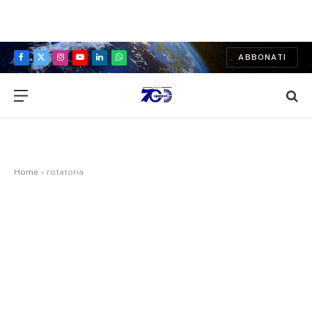
ABBONATI
Facebook
X
Instagram
YouTube
LinkedIn
WhatsApp
(Twitter)
Home
»
rotatoria