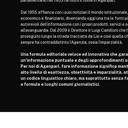
parlamentare) nel 1953 ne mutò il nome in Agenparl.
Dal 1955 affianca con i suoi notiziari il mondo istituzionale,
economico e finanziario, diventando oggi una tra le fonti p
autorevoli dell’informazione con i propri prodotti, servizi e 
all’avanguardia. Dal 2009 il Direttore è Luigi Camilloni che 
proseguito lungo la strada tracciata da Lisi e cioè quella c
sempre ha contraddistinto l’Agenzia, ossia l’imparzialità.
Una formula editoriale veloce ed innovativa che gar
un’informazione puntuale e degli approfondimenti or
Per noi di Agenparl, fare informazione significa man
alto livello di esattezza, obiettività e imparzialità, 
un codice linguistico chiaro, ma soprattutto senza fa
a formule e luoghi comuni giornalistici.