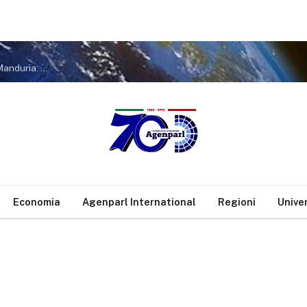
Agenzia nr. 1801 – Borraccino in visita istituzionale all’ospedale di Manduria: “Con il presidente Decaro lavoriamo per continuare a garantire i servizi erogati
Economia
Agenparl International
Regioni
Unive