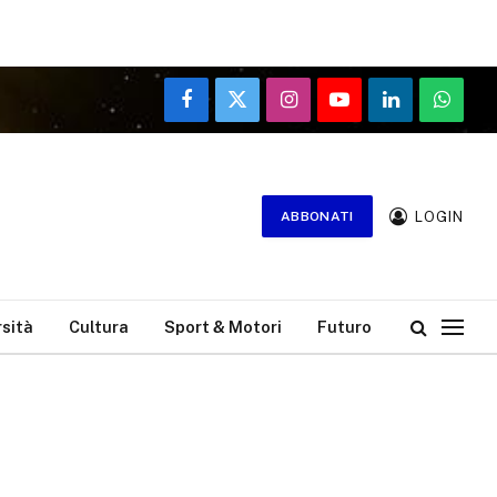
Facebook
X
Instagram
YouTube
LinkedIn
WhatsA
(Twitter)
LOGIN
ABBONATI
rsità
Cultura
Sport & Motori
Futuro