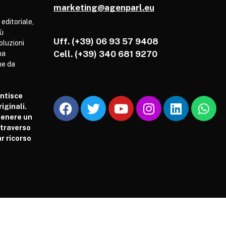
marketing@agenparl.eu
 editoriale,
iù
Uff. (+39) 06 93 57 9408
soluzioni
Cell.
(+39) 340 681 9270
ha
he da
antisce
iginali.
tenere un
attraverso
r ricorso