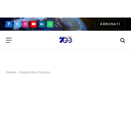
ABBONATI
Facebook
X
Instagram
YouTube
LinkedIn
WhatsApp
(Twitter)
Home
»
Republika Srpska