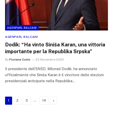
AGENPARL BALCANI
AGENPARL BALCANI
Dodik: “Ha vinto Siniša Karan, una vittoria
importante per la Republika Srpska”
By
Floriana Cutini
23 Novembre 2025
Il presidente dell’SNSD, Milorad Dodik, ha annunciato
ufficialmente che Siniša Karan è il vincitore delle elezioni
presidenziali anticipate nella Republika…
…
Next
1
2
3
14